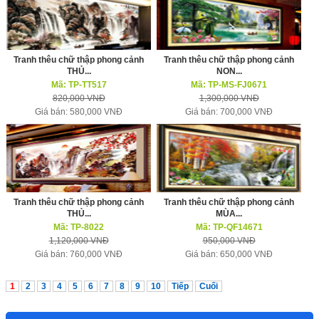
Tranh thêu chữ thập phong cảnh
Tranh thêu chữ thập phong cảnh
THỦ...
NON...
Mã: TP-TT517
Mã: TP-MS-FJ0671
820,000 VNĐ
1,300,000 VNĐ
Giá bán: 580,000 VNĐ
Giá bán: 700,000 VNĐ
Tranh thêu chữ thập phong cảnh
Tranh thêu chữ thập phong cảnh
THỦ...
MÙA...
Mã: TP-8022
Mã: TP-QF14671
1,120,000 VNĐ
950,000 VNĐ
Giá bán: 760,000 VNĐ
Giá bán: 650,000 VNĐ
1
2
3
4
5
6
7
8
9
10
Tiếp
Cuối