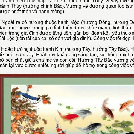
-
Tranh thêu chữ thập cá chép
thuộc hành Thủy, vì vậy hướng 
hành Thủy (hướng chính Bắc). Vượng về đường quan lộc (sự n
được phát triển và hanh thông).
- Ngoài ra có hướng thuộc hành Mộc (hướng Đông, hướng 
đạo, mọi người trong gia đình luôn được khỏe mạnh, tinh thần
viên trong gia đình được tăng tiến, gắn bó, đoàn kết, yêu t
Tài Lộc (tiền tài của cải sẽ đến với gia đình). Công việc tốt đẹp, 
- Hoặc hướng thuộc hành Kim (hướng Tây, hướng Tây Bắc). 
đề huề, sum vầy. Phát huy khả năng sáng tạo, sự thông minh c
bó bền chặt giữa cha mẹ và con cái. Hướng Tây Bắc vượng về 
mắn lại vừa được nhiều người giúp đỡ hỗ trợ trong công việc v