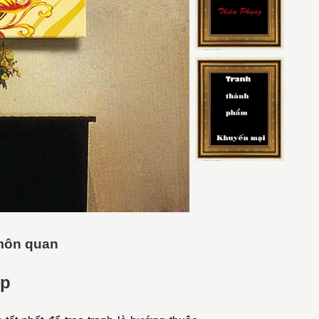
môn quan
ép