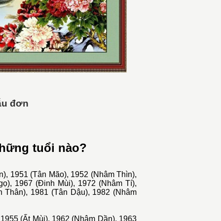
ẫu đơn
hững tuổi nào?
), 1951 (Tân Mão), 1952 (Nhâm Thìn),
gọ), 1967 (Đinh Mùi), 1972 (Nhâm Tí),
h Thân), 1981 (Tân Dậu), 1982 (Nhâm
 1955 (Ất Mùi), 1962 (Nhâm Dần), 1963