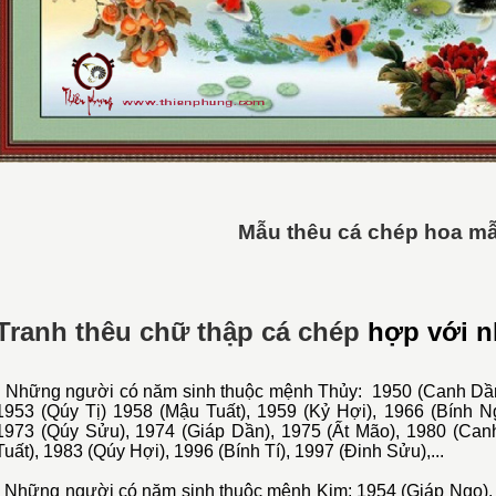
Mẫu thêu cá chép hoa m
Tranh thêu chữ thập cá chép
hợp với n
- Những người có năm sinh thuộc mệnh Thủy: 1950 (Canh Dần
1953 (Qúy Tị) 1958 (Mậu Tuất), 1959 (Kỷ Hợi), 1966 (Bính N
1973 (Qúy Sửu), 1974 (Giáp Dần), 1975 (Ất Mão), 1980 (Can
Tuất), 1983 (Qúy Hợi), 1996 (Bính Tí), 1997 (Đinh Sửu),...
- Những người có năm sinh thuộc mệnh Kim: 1954 (Giáp Ngọ),