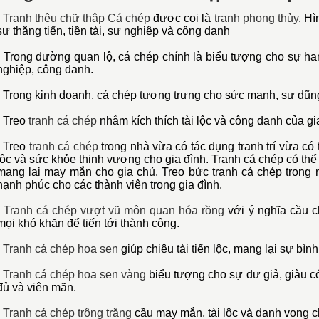
-
Tranh thêu chữ thập Cá chép
được coi là
tranh phong thủy
. Hì
sự thăng tiến, tiền tài, sự nghiệp và công danh
- Trong đường quan lộ, cá chép chính là biểu tượng cho sự han
nghiệp, công danh.
- Trong kinh doanh, cá chép tượng trưng cho sức mạnh, sự dũng
- Treo
tranh cá chép
nhắm kích thích tài lộc và công danh của gi
- Treo
tranh cá chép
trong nhà vừa có tác dụng tranh trí vừa có 
lộc và sức khỏe thịnh vượng cho gia đình. Tranh cá chép có thể 
mang lại may mắn cho gia chủ. Treo bức tranh cá chép trong
hạnh phúc cho các thành viên trong gia đình.
-
Tranh cá chép vượt vũ môn quan hóa rồng
với ý nghĩa cầu c
mọi khó khăn để tiến tới thành công.
-
Tranh cá chép hoa sen
giúp chiêu tài tiến lộc, mang lại sự bình
-
Tranh cá chép hoa sen vàng
biểu tượng cho sự dư giả, giàu c
đủ và viên mãn.
-
Tranh cá chép trông trăng
cầu may mắn, tài lộc và danh vọng c