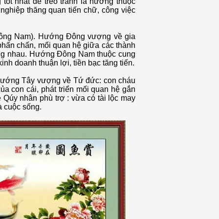
tốt nhất để treo tranh là hướng thuộc
ghiệp thăng quan tiến chữ, công việc
Đông Nam). Hướng Đông vượng về gia
 phấn chấn, mối quan hệ giữa các thành
hương nhau. Hướng Đông Nam thuộc cung
kinh doanh thuận lợi, tiền bạc tăng tiến.
Hướng Tây vượng về Tứ đức: con cháu
ủa con cái, phát triển mối quan hệ gắn
Qúy nhân phù trợ : vừa có tài lộc may
à cuộc sống.