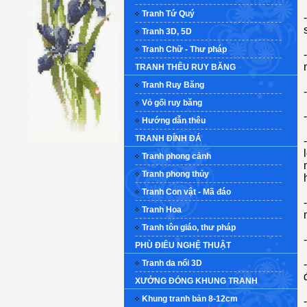
Tranh Tứ Quý
Tranh 3D, 5D
Tranh Chữ - Thư pháp
TRANH THÊU RUY BĂNG
Tranh Ruy Băng
Vỏ gối ruy băng
Hướng dẫn thêu
TRANH ĐÍNH ĐÁ
Tranh phong cảnh
Tranh phong thủy
Tranh Con vật - Mã đáo
Tranh Hoa
Tranh tôn giáo, thư pháp
PHÙ ĐIÊU NGHỆ THUẬT
Tranh da nổi 3D
XƯỞNG ĐÓNG KHUNG TRANH
Khung tranh bản 8-12cm