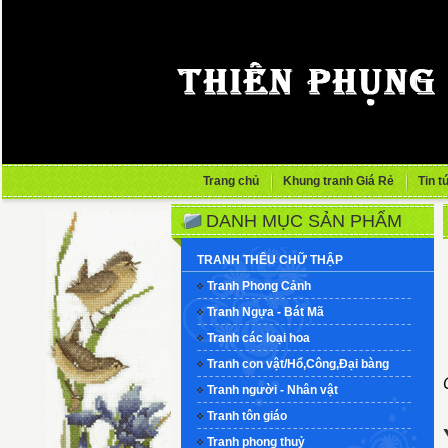
Trang chủ
Khung tranh Giá Rẻ
Tin t
DANH MỤC SẢN PHẨM
TRANH THÊU CHỮ THẬP
Tranh Phong Cảnh
Tranh Ngựa - Bát Mã
Tranh các loại hoa
Tranh con vật/Hổ,Công,Đại bàng
Tranh người - Nhân vật
Tranh tôn giáo
Tranh phong thuỷ