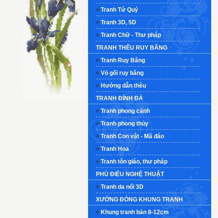
Tranh Tứ Quý
Tranh 3D, 5D
Tranh Chữ - Thư pháp
TRANH THÊU RUY BĂNG
Tranh Ruy Băng
Vỏ gối ruy băng
Hướng dẫn thêu
TRANH ĐÍNH ĐÁ
Tranh phong cảnh
Tranh phong thủy
Tranh Con vật - Mã đáo
Tranh Hoa
Tranh tôn giáo, thư pháp
PHÙ ĐIÊU NGHỆ THUẬT
Tranh da nổi 3D
XƯỞNG ĐÓNG KHUNG TRANH
Khung tranh bản 8-12cm