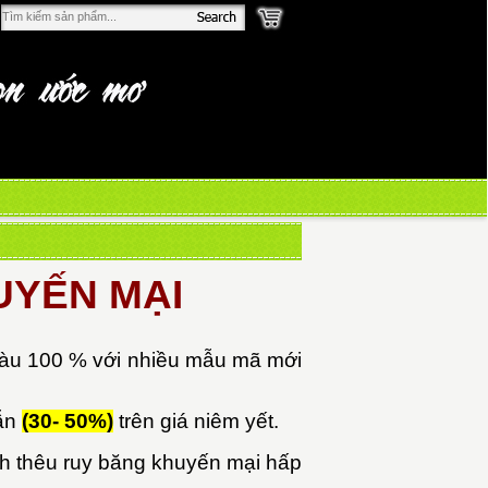
UYẾN MẠI
màu 100 % với nhiều mẫu mã mới
dẫn
(30- 50%)
trên giá niêm yết.
anh thêu ruy băng khuyến mại hấp