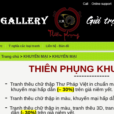
ức
Ý nghĩa các loại tranh
Liên hệ - Bản đồ
Trang chủ
>
KHUYẾN MẠI
>
KHUYẾN MẠI
THIÊN PHỤNG KH
--------------
-
Tranh thêu chữ thập Thư Pháp Việt in chuẩn 
khuyến mại hấp dẫn
(– 30%)
trên giá niêm yết.
-
Tranh thêu chữ thập in màu, khuyến mại hấp 
-
Tranh thêu chữ thập in màu, tranh thêu 3D, tr
dẫn
(- 30%)
trên giá niêm yết.