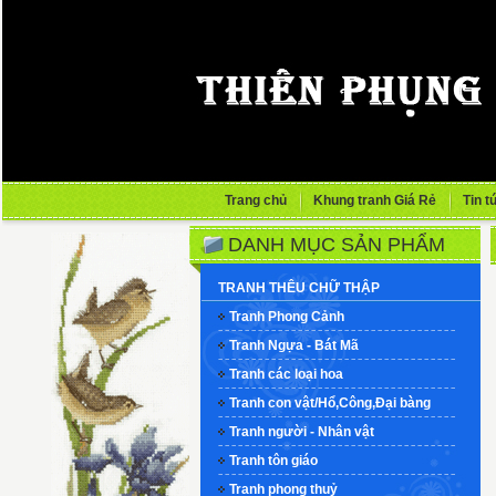
Trang chủ
Khung tranh Giá Rẻ
Tin t
DANH MỤC SẢN PHẨM
TRANH THÊU CHỮ THẬP
Tranh Phong Cảnh
Tranh Ngựa - Bát Mã
Tranh các loại hoa
Tranh con vật/Hổ,Công,Đại bàng
Tranh người - Nhân vật
Tranh tôn giáo
Tranh phong thuỷ