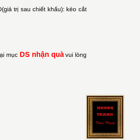
iá trị sau chiết khấu): kéo cắt
DS nh
ậ
n quà
tại mục
vui lòng