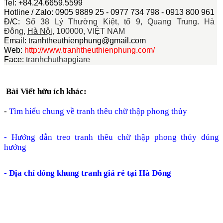
Tel: +84.24.6659.5599
Hotline / Zalo: 0905 9889 25 - 0977 734 798 - 0913 800 961
Đ/C:
Số 38 Lý Thường Kiệt, tổ 9, Quang Trung.
Hà
Đông
,
Hà Nội
,
100000,
VIỆT NAM
Email: tranhtheuthienphung@gmail.com
Web:
http://www.tranhtheuthienphung.com/
Face:
tranhchuthapgiare
Bài Viết hữu ích khác:
-
Tìm hiểu chung về tranh thêu chữ thập phong thủy
-
Hướng dẫn treo tranh thêu chữ thập phong thủy đúng
hướng
-
Địa chỉ đóng khung tranh giá rẻ tại Hà Đông