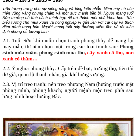
Trâu tượng trưng cho sự siêng năng và lòng kiên nhẫn. Năm này có tiến
triển vững vàng nhưng chậm và một sức mạnh bền bỉ. Người mang tuổi
Sửu thường có tính cách thích hợp để trở thành một nhà khoa học. Trâu
biểu tượng cho mùa xuân và nông nghiệp vì gắn liền với cái cày và thích
đầm mình trong bùn. Người mang tuổi này thường điềm tĩnh và rất kiên
định nhưng rất bướng bỉnh.
2.1. Tuổi Sửu khi muốn chọn
tranh phong thủy
để mang lại
may mắn, thì nên chọn một trong các loại tranh sau:
Phong
cảnh mùa xuân
,
phong cảnh mùa thu
, cây xanh cổ thụ, non
xanh cỏ thắm…
2.2. Ý nghĩa phong thủy: Cấp trên đề bạt, trường thọ, tiền tài
dư giả, quan lộ thanh nhàn, gia khí hưng vượng.
2.3. Vị trí treo tranh: nên treo phương Nam (hướng trước mặt
phòng mình, phòng khách; người mệnh mộc treo phía sau
lưng mình hoặc hướng Bắc.