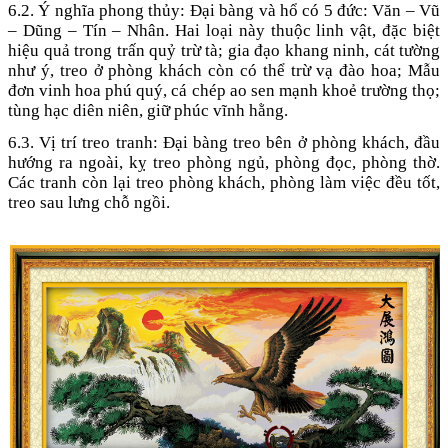
6.2. Ý nghĩa phong thủy: Đại bàng và hổ có 5 đức: Văn – Vũ
– Dũng – Tín – Nhân. Hai loại này thuộc linh vật, đặc biệt
hiệu quả trong trấn quỷ trừ tà; gia đạo khang ninh, cát tường
như ý, treo ở phòng khách còn có thể trừ vạ đào hoa; Mẫu
đơn vinh hoa phú quý, cá chép ao sen mạnh khoẻ trường thọ;
tùng hạc diên niên, giữ phúc vĩnh hằng.
6.3. Vị trí treo tranh: Đại bàng treo bên ở phòng khách, đầu
hướng ra ngoài, kỵ treo phòng ngủ, phòng đọc, phòng thờ.
Các tranh còn lại treo phòng khách, phòng làm việc đều tốt,
treo sau lưng chỗ ngồi.