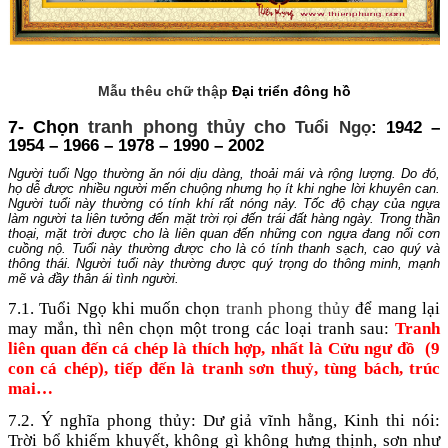
Mẫu thêu chữ thập
Đại triển đông hồ
7- Chọn
tranh phong thủy cho
Tuổi Ngọ
: 1942 –
1954 – 1966 – 1978 – 1990 – 2002
Người tuổi Ngọ thường ăn nói dịu dàng, thoải mái và rộng lượng. Do đó,
họ dễ được nhiều người mến chuộng nhưng họ ít khi nghe lời khuyên can.
Người tuổi này thường có tính khí rất nóng nảy. Tốc độ chạy của ngựa
làm người ta liên tưởng đến mặt trời rọi đến trái đất hàng ngày. Trong thần
thoại, mặt trời được cho là liên quan đến những con ngựa đang nổi cơn
cuồng nộ. Tuổi này thường được cho là có tính thanh sạch, cao quý và
thông thái. Người tuổi này thường được quý trọng do thông minh, mạnh
mẽ và đầy thân ái tình người.
7.1. Tuổi Ngọ khi muốn chọn
tranh phong thủy
để mang lại
may mắn, thì nên chọn một trong các loại tranh sau:
Tranh
liên quan đến cá chép là thích hợp, nhất là Cửu ngư đồ (9
con cá chép), tiếp đến là tranh sơn thuỷ, tùng bách, trúc
mai…
7.2. Ý nghĩa phong thủy: Dư giả vĩnh hằng, Kinh thi nói:
Trời bổ khiếm khuyết, không gì không hưng thịnh, sơn như