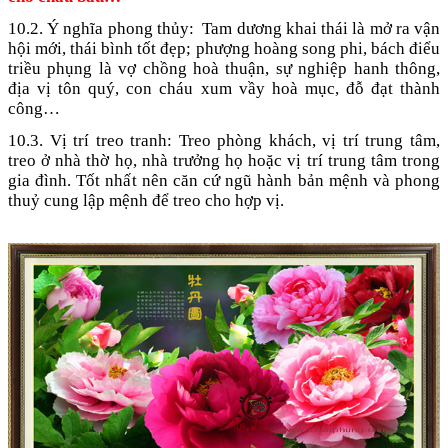
10.2. Ý nghĩa phong thủy:
Tam dương khai thái là mở ra vận
hội mới, thái bình tốt đẹp; phượng hoàng song phi, bách điểu
triều phụng là vợ chồng hoà thuận, sự nghiệp hanh thông,
địa vị tôn quý, con cháu xum vầy hoà mục, đỗ đạt thành
công…
10.3. Vị trí treo tranh: Treo phòng khách, vị trí trung tâm,
treo ở nhà thờ họ, nhà trưởng họ hoặc vị trí trung tâm trong
gia đình. Tốt nhất nên căn cứ ngũ hành bản mệnh và phong
thuỷ cung lập mệnh để treo cho hợp vị.