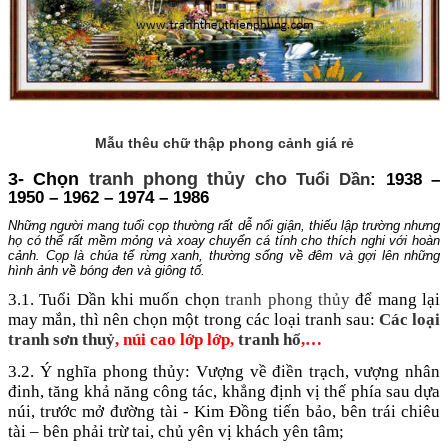
Mẫu thêu chữ thập phong cảnh giá rẻ
3- Chọn
tranh phong thủy cho
Tuổi Dần
: 1938 –
1950 – 1962 – 1974 – 1986
Những người mang tuổi cọp thường rất dễ nổi giận, thiếu lập trường nhưng
họ có thể rất mềm mỏng và xoay chuyển cá tính cho thích nghi với hoàn
cảnh. Cọp là chúa tể rừng xanh, thường sống về đêm và gợi lên những
hình ảnh về bóng đen và giông tố.
3.1. Tuổi Dần khi muốn chọn
tranh phong thủy
để mang lại
may mắn, thì nên chọn một trong các loại tranh sau:
Các loại
tranh sơn thuỷ
, núi cao lớp lớp,
tranh hổ
,…
3.2. Ý nghĩa phong thủy: Vượng về điền trạch, vượng nhân
đinh, tăng khả năng công tác, khẳng định vị thế phía sau dựa
núi, trước mở đường tài - Kim Đồng tiến bảo, bên trái chiêu
tài – bên phải trừ tai, chủ yên vị khách yên tâm;