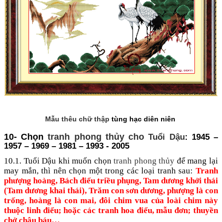
Mẫu thêu chữ thập
tùng hạc diên niên
10- Chọn
tranh phong thủy cho
Tuổi Dậu
: 1945 –
1957 – 1969 – 1981 – 1993 - 2005
10.1. Tuổi Dậu khi muốn chọn
tranh phong thủy
để mang lại
may mắn, thì nên chọn một trong các loại tranh sau:
Tranh
phượng hoàng, Bách điểu triều phụng, Tam dương khởi thái
(Tam dương khai thái), Trăm con sơn dương, phượng là con
trống, hoàng là con mai, đôi chim vua của loài chim này
thuộc linh điểu; hoặc các tranh hoa điểu, mẫu đơn; thuyền
chở châu báu…