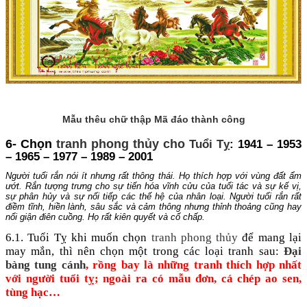
Mẫu thêu chữ thập Mã đáo thành công
6- Chọn
tranh phong thủy cho
Tuổi Tỵ
: 1941 – 1953
– 1965 – 1977 – 1989 – 2001
Người tuổi rắn nói ít nhưng rất thông thái. Họ thích hợp với vùng đất ẩm
ướt. Rắn tượng trưng cho sự tiến hóa vĩnh cửu của tuổi tác và sự kế vị,
sự phân hủy và sự nối tiếp các thế hệ của nhân loại. Người tuổi rắn rất
điềm tĩnh, hiền lành, sâu sắc và cảm thông nhưng thỉnh thoảng cũng hay
nổi giận điên cuồng. Họ rất kiên quyết và cố chấp.
6.1. Tuổi Tỵ khi muốn chọn
tranh phong thủy
để mang lại
may mắn, thì nên chọn một trong các loại tranh sau:
Đại
bàng tung cánh
, rồng bay là những tranh thích hợp nhất
với người tuổi tỵ; ngoài ra có mẫu đơn, cá chép ao sen,
tùng hạc…