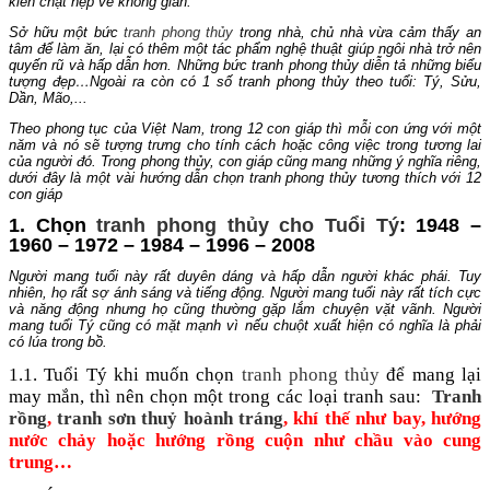
kiến chật hẹp về không gian.
Sở hữu một bức
tranh phong thủy
trong nhà, chủ nhà vừa cảm thấy an
tâm để làm ăn, lại có thêm một tác phẩm nghệ thuật giúp ngôi nhà trở nên
quyến rũ và hấp dẫn hơn. Những bức tranh phong thủy diễn tả những biểu
tượng đẹp…Ngoài ra còn có 1 số tranh phong thủy theo tuổi: Tý, Sửu,
Dần, Mão,...
Theo phong tục của Việt Nam, trong 12 con giáp thì mỗi con ứng với một
năm và nó sẽ tượng trưng cho tính cách hoặc công việc trong tương lai
của người đó. Trong phong thủy, con giáp cũng mang những ý nghĩa riêng,
dưới đây là một vài hướng dẫn chọn tranh phong thủy tương thích với 12
con giáp
1. Chọn
tranh phong thủy cho Tuổi Tý
: 1948 –
1960 – 1972 – 1984 – 1996 – 2008
Người mang tuổi này rất duyên dáng và hấp dẫn người khác phái. Tuy
nhiên, họ rất sợ ánh sáng và tiếng động. Người mang tuổi này rất tích cực
và năng động nhưng họ cũng thường gặp lắm chuyện vặt vãnh. Người
mang tuổi Tý cũng có mặt mạnh vì nếu chuột xuất hiện có nghĩa là phải
có lúa trong bồ.
1.1. Tuổi Tý khi muốn chọn
tranh phong thủy
để mang lại
may mắn, thì nên chọn một trong các loại tranh sau:
Tranh
rồng
,
tranh sơn thuỷ hoành tráng
, khí thế như bay, hướng
nước chảy hoặc hướng rồng cuộn như chầu vào cung
trung…