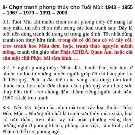
8- Chọn
tranh phong thủy cho
Tuổi Mùi
: 1943 – 1955
– 1967 – 1979 – 1991 – 2003
8.1. Tuổi Mùi khi muốn chọn
tranh phong thủy
để mang lại
may mắn, thì nên chọn một trong các loại tranh sau: Đây là
tuổi nên dùng tranh để trang trí trong gia đình. Tốt nhất dùng
tranh sơn thuỷ hữu tình
, trong đó có đủ hoa cỏ và cây cối,
treo tranh hoa Mẫu đơn, hoặc tranh thảo nguyên mênh
mông,
tranh tôn giáo
như Phật ADIĐÀ, Quan Âm, hoặc chỉ
cần một chữ Phật, bài tâm kinh, …
8.2. Ý nghĩa phong thủy: Nhàn dật, thanh thản, vận hội tự
nhiên, tài lộc tự vượng, nhiều người giúp đỡ chỉ bảo; phú lại
đi liền quý. Phật là đại biểu của vàng, của thuỷ; tâm kinh
thuộc hoả, hoa mẫu đơn thuộc cách phú quý vinh hoa; sơn
thuỷ hữu tình - vợ chồng đằm thắm; riêng người sinh năm
1967 rất dễ treo tranh.
8.3.
Nên tùy mệnh của mình mà treo các loại thuộc Thủy,
Hỏa, Mộc... Nhưng tốt nhất là tranh sơn thủy mùa xuân, hoa
cỏ tươi thắm, treo phía tay trái hoặc phương Đông theo
hướng ngồi ở phòng khách, phòng làm việc; tâm kinh, chữ
Phật có thể treo phòng ngủ.