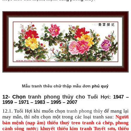
Mẫu tranh thêu chữ thập mẫu đơn
phú quý
12- Chọn
tranh phong thủy cho T
uổi Hợi
: 1947 –
1959 – 1971 – 1983 – 1995 – 2007
12.1. Tuổi Hợi khi muốn chọn
tranh phong thủy
để mang lại
may mắn, thì nên chọn một trong các loại tranh sau:
Người
bản mệnh (nạp âm) thiếu thuỷ treo tranh cá chép, phong
cảnh sông nước; khuyết thiếu kim tranh Tuyết sơn, thiếu