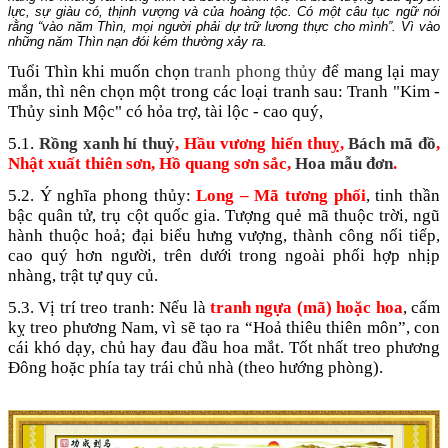
lực, sự giàu có, thịnh vượng và của hoàng tộc. Có một câu tục ngữ nói
rằng “vào năm Thìn, mọi người phải dự trữ lương thực cho mình”. Vì vào
những năm Thìn nạn đói kém thường xảy ra.
Tuổi Thìn khi muốn chọn
tranh phong thủy
để mang lại may
mắn, thì nên chọn một trong các loại tranh sau: Tranh "Kim -
Thủy sinh Mộc" có hỏa trợ, tài lộc - cao quý,
5.1.
Rồng xanh hí thuỷ
, Hầu vương hiến thuỵ,
Bách mã đồ
,
Nhật xuất thiên sơn, Hồ quang sơn sắc,
Hoa mẫu đơn
.
5.2. Ý nghĩa phong thủy:
Long – Mã tương phối
, tinh thần
bậc quân tử, trụ cột quốc gia. Tượng quẻ mã thuộc trời, ngũ
hành thuộc hoả; đại biểu hưng vượng, thành công nối tiếp,
cao quý hơn người, trên dưới trong ngoài phối hợp nhịp
nhàng, trật tự quy củ.
5.3. Vị trí treo tranh: Nếu là
tranh ngựa (mã) hoặc hoa
, cấm
kỵ treo phương Nam, vì sẽ tạo ra “Hoả thiêu thiên môn”, con
cái khó dạy, chủ hay đau đầu hoa mắt. Tốt nhất treo phương
Đông hoặc phía tay trái chủ nhà (theo hướng phòng).