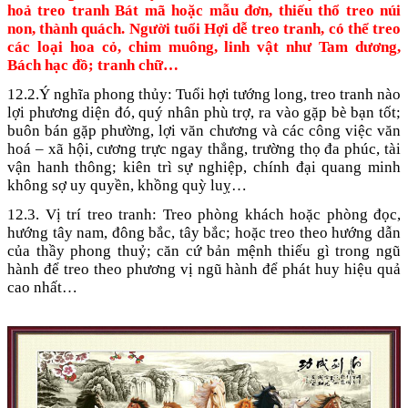
hoả treo tranh Bát mã hoặc mẫu đơn, thiếu thổ treo núi
non, thành quách. Người tuổi Hợi dễ treo tranh, có thể treo
các loại hoa cỏ, chim muông, linh vật như Tam dương,
Bách hạc đồ; tranh chữ…
12.2.Ý nghĩa phong thủy: Tuổi hợi tướng long, treo tranh nào
lợi phương diện đó, quý nhân phù trợ, ra vào gặp bè bạn tốt;
buôn bán gặp phường, lợi văn chương và các công việc văn
hoá – xã hội, cương trực ngay thẳng, trường thọ đa phúc, tài
vận hanh thông; kiên trì sự nghiệp, chính đại quang minh
không sợ uy quyền, khồng quỳ luỵ…
12.3. Vị trí treo tranh: Treo phòng khách hoặc phòng đọc,
hướng tây nam, đông bắc, tây bắc; hoặc treo theo hướng dẫn
của thầy phong thuỷ; căn cứ bản mệnh thiếu gì trong ngũ
hành để treo theo phương vị ngũ hành để phát huy hiệu quả
cao nhất…