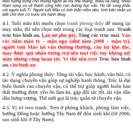
Mèo tượng trưng cho những người ăn nói nhẹ nhàng, nhiều tài năng, nhiều
tham vọng và sẽ thành công trên con đường học vấn. Họ rất xung khắc
với người tuổi Tí. Người tuổi Mão có tinh thần mềm dẻo, tính kiên nhẫn và
biết chờ thời cơ trước khi hành động.
4.1. Tuổi mão khi muốn chọn
tranh phong thủy
để mang lại
may mắn, thì nên chọn một trong các loại tranh sau:
Tranh
trúc báo bình an
, Lan nở phú quý,
Tùng cúc trúc mai
. Vào
các năm mậu tý – mậu ngọ (như năm 2008 – mậu tý),
người tuổi Mão tài vận thường thường, cầu tài khó đắc,
may được quý nhân tương trợ nên mọi việc tuy không mỹ
mãn nhưng cũng hoàn tất. Vì thế nên treo
Trúc báo bình
an
, cầu bình an.
4.2. Ý nghĩa phong thủy: Tăng tài vận, học hành, văn bút, có
tác dụng chuyển vận giúp sự nghiệp hanh thông. Trúc là đại
biểu thanh cao chuyển vận, có thể trợ giúp người buôn bán
thất thường được yên ổn làm ăn, gặp đối tác tốt, tài vận dần
dần hưng vượng. Thế mới gọi là trúc quân tử chuyển vận.
4.3. Vị trí treo tranh: Treo ở phòng khách, phòng làm việc,
hướng Đông hoặc hướng Tây Nam để đón sinh khí (từ 2006,
sao sinh khí ở Tây Nam).