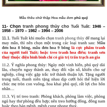
Mẫu thêu chữ thập Hoa mẫu đơn
phú quý
11- Chọn
tranh phong thủy cho
Tuổi Tuất
: 1946 –
1958 – 1970 – 1982 – 1994 – 2006
11.1.
Tuổi Tuất khi muốn chọn
tranh phong thủy
để mang lại
may mắn, thì nên chọn một trong các loại tranh sau:
Mẫu
đơn hoa 8 bông
,
mẫu đơn hoa 9 bông
là cực phẩm tranh
của người tuổi Tuất; hoặc treo tranh hoa điểu; tranh sơn
thuỷ thuộc diện bình bình chỉ có giá trị trấn trạch an gia
11.2. Ý nghĩa phong thủy: Ngày một vinh hiển, phú quý dài
lâu, chuyển nguy thành an, thay đổi vận số, khiến cho sự
nghiệp, công việc gặp trắc trở thành thuận lợi. Tặng người
trung tuổi, thanh niên tặng nhau dịp cưới hỏi thể hiện lời
chúc mẹ tròn con vuông, hoa khai phú quý, rất lợi cho hôn
nhân…
11.3. Vị trí treo tranh: Phòng khách, phòng làm việc, phòng
ngủ hay thư phòng đều hợp; nên treo hướng đông, đông nam
hoặc theo bản mệnh, mệnh cung phong thuỷ.