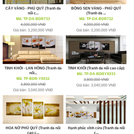
CÂY VÀNG - PHÚ QUÝ (Tranh da
BÔNG SEN VÀNG - PHÚ QUÝ
nổi c...
(Tranh da ...
Mã: TP-DA-BDR733
Mã: TP-DA-BDR732
4,000,000 VNĐ
4,000,000 VNĐ
Giá bán: 3,200,000 VNĐ
Giá bán: 3,200,000 VNĐ
TINH KHÔI - LAN HỒNG (Tranh da
TINH KHÔI (Tranh da nổi cao cấp)
nổi...
Mã: TP-DA-BDRYX033
Mã: TP-BDR-YX032
3,800,000 VNĐ
3,800,000 VNĐ
Giá bán: 3,040,000 VNĐ
Giá bán: 3,040,000 VNĐ
HOA NỞ PHÚ QUÝ (Tranh da nổi
Hạnh phúc vĩnh cửu (Tranh da nổi
cao c...
c...