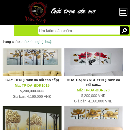
trang chủ
phù điêu nghệ thuật
CÂY TIỀN (Tranh da nổi cao cấp)
HOA TRẠNG NGUYÊN (Tranh da
nổi cao...
Mã: TP-DA-BDR1019
Mã: TP-DA-BDR820
5,200,000 VNĐ
5,200,000 VNĐ
Giá bán: 4,160,000 VNĐ
Giá bán: 4,160,000 VNĐ