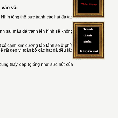
 vào vải
 Nhìn tổng thể bức tranh các hạt đá tạo
ính sai màu đá tranh lên hình sẽ không
t có cạnh kim cương lắp lánh sẽ ở phía
sẽ rất đẹp vì toàn bộ các hạt đá đều lấp
 cũng thấy đẹp (giống như sức hút của