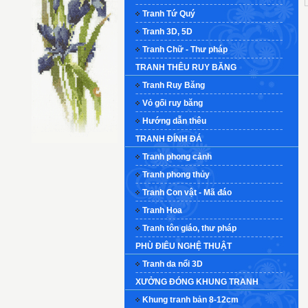
Tranh Tứ Quý
Tranh 3D, 5D
Tranh Chữ - Thư pháp
TRANH THÊU RUY BĂNG
Tranh Ruy Băng
Vỏ gối ruy băng
Hướng dẫn thêu
TRANH ĐÍNH ĐÁ
Tranh phong cảnh
Tranh phong thủy
Tranh Con vật - Mã đáo
Tranh Hoa
Tranh tôn giáo, thư pháp
PHÙ ĐIÊU NGHỆ THUẬT
Tranh da nổi 3D
XƯỞNG ĐÓNG KHUNG TRANH
Khung tranh bản 8-12cm