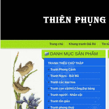
Trang chủ
Khung tranh Giá Rẻ
Tin t
DANH MỤC SẢN PHẨM
TRANH THÊU CHỮ THẬP
Tranh Phong Cảnh
Tranh Ngựa - Bát Mã
Tranh các loại hoa
Tranh con vật/Hổ,Công,Đại bàng
Tranh người - Nhân vật
Tranh tôn giáo
Tranh phong thuỷ