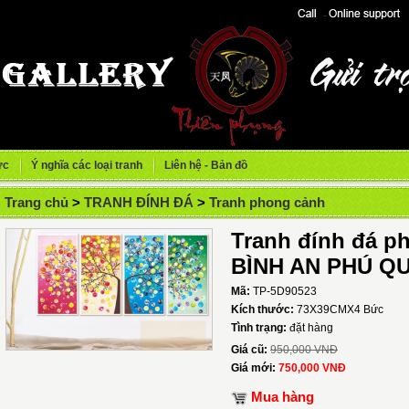
ức
Ý nghĩa các loại tranh
Liên hệ - Bản đồ
Trang chủ
>
TRANH ĐÍNH ĐÁ
>
Tranh phong cảnh
Tranh đính đá 
BÌNH AN PHÚ Q
Mã:
TP-5D90523
Kích thước:
73X39CMX4 Bức
Tình trạng:
đặt hàng
Giá cũ:
950,000 VNĐ
Giá mới:
750,000 VNĐ
Mua hàng