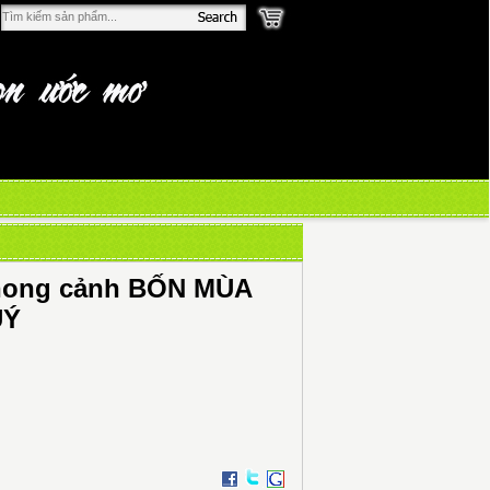
phong cảnh BỐN MÙA
UÝ