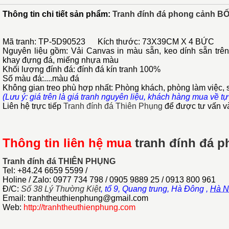
Thông tin chi tiết sản phẩm:
Tranh đính đá phong cảnh
Mã tranh: TP-5D90523 Kích thước: 73X39CM X 4 BỨC
Nguyên liệu gồm: Vải Canvas in màu sẵn, keo dính sẵn trên v
khay đựng đá, miếng nhựa màu
Khối lượng đính đá: đính đá kín tranh 100%
Số màu đá:....màu đá
Không gian treo phù hợp nhất: Phòng khách, phòng làm việc, s
(Lưu ý: giá trên là giá tranh nguyên liệu, khách hàng mua về tự
Liên hệ trực tiếp
Tranh đính đá Thiên Phụng
để được tư vấn và
Thông tin liên hệ mua
tranh đính đá 
Tranh đính đá THIÊN PHỤNG
Tel: +84.24 6659 5599 /
Holine / Zalo: 0977 734 798 / 0905 9889 25 / 0913 800 961
Đ/C:
Số 38 Lý Thường Kiệt
,
tổ 9, Quang trung, Hà Đông
,
Hà N
Email: tranhtheuthienphung@gmail.com
Web:
http://tranhtheuthienphung.com