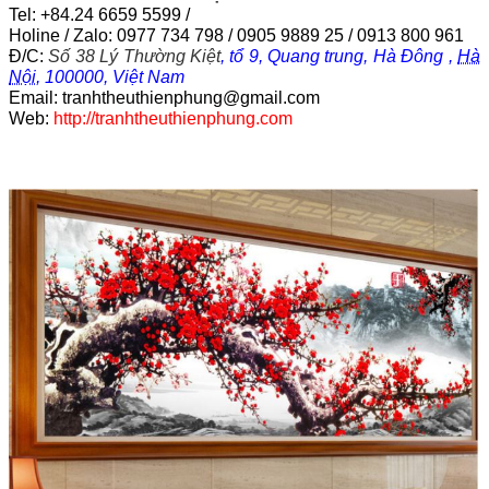
Tel: +84.24 6659 5599 /
Holine / Zalo: 0977 734 798 / 0905 9889 25 / 0913 800 961
Đ/C:
Số 38 Lý Thường Kiệt
,
tổ 9, Quang trung, Hà Đông
,
Hà
Nội
,
100000,
Việt Nam
Email: tranhtheuthienphung@gmail.com
Web:
http://tranhtheuthienphung.com