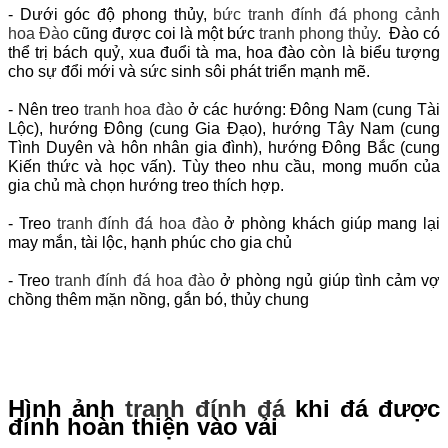
- Dưới góc độ phong thủy,
bức tranh đính đá phong cảnh
hoa Đào
cũng được coi là một bức
tranh phong thủy
. Đào có
thể trị bách quỷ, xua đuổi tà ma, hoa đào còn là biểu tượng
cho sự đổi mới và sức sinh sôi phát triển mạnh mẽ.
- Nên treo
tranh hoa đào
ở các hướng: Đông Nam (cung Tài
Lộc), hướng Đông (cung Gia Đạo), hướng Tây Nam (cung
Tình Duyên và hôn nhân gia đình), hướng Đông Bắc (cung
Kiến thức và học vấn). Tùy theo nhu cầu, mong muốn của
gia chủ mà chọn hướng treo thích hợp.
- Treo
tranh đính đá hoa đào
ở phòng khách giúp mang lại
may mắn, tài lộc, hạnh phúc cho gia chủ
- Treo
tranh đính đá hoa đào
ở phòng ngủ giúp tình cảm vợ
chồng thêm mặn nồng, gắn bó, thủy chung
Hình ảnh
tranh đính đá
khi đá được
đính hoàn thiện vào vải