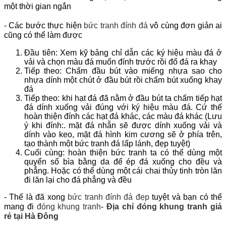
một thời gian ngắn
- Các bước thực hiện
bức tranh đính đá
vô cùng đơn giản ai
cũng có thể làm được
Đầu tiên: Xem kỹ bảng chỉ dẫn các ký hiệu màu đá ở
vải và chọn màu đá muốn đính trước rồi đổ đá ra khay
Tiếp theo: Chấm đầu bút vào miếng nhựa sao cho
nhựa dính một chút ở đầu bút rồi chấm bút xuống khay
đá
Tiếp theo: khi hạt đá đã nằm ở đầu bút ta chấm tiếp hạt
đá dính xuống vải đúng với ký hiệu màu đá. Cứ thế
hoàn thiện đính các hạt đá khác, các màu đá khác (Lưu
ý khi đính:. mặt đá nhẵn sẽ được dính xuống vải và
dính vào keo, mặt đá hình kim cương sẽ ở phía trên,
tạo thành một bức tranh đá lấp lánh, đẹp tuyệt)
Cuối cùng: hoàn thiện bức tranh ta có thể dùng một
quyển sổ bìa bằng da để ép đá xuống cho đều và
phẳng. Hoặc có thể dùng một cái chai thủy tinh tròn lăn
đi lăn lại cho đá phẳng và đều
- Thế là đã xong
bức tranh đính đá đẹp
tuyệt và bạn có thể
mang đi
đóng khung tranh
-
Địa chỉ đóng khung tranh giá
rẻ tại Hà Đông