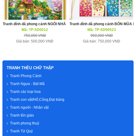
Tranh đính đá phong cảnh NGÔI NHÀ NHỎ HẠNH PHÚC
Tranh đính đá phong cảnh BỐN MÙA 
Mã: TP-5D0012
Mã: TP-5D90523
750,000 VNĐ
950,000 VNĐ
Giá bán: 500,000 VNĐ
Giá bán: 750,000 VNĐ
TRANH THÊU CHỮ THẬP
Tranh Phong Cảnh
Tranh Ngựa - Bát Mã
Tranh các loại hoa
Tranh con vật/Hổ,Công,Đại bàng
Tranh người - Nhân vật
Tranh tôn giáo
Tranh phong thuỷ
Tranh Tứ Quý