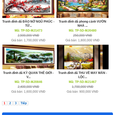
Tranh đính đá ĐÀO NỞ NGŨ PHÚC -
Tranh đính đá phong cảnh VƯỜN
TỬ...
NHÀ ...
Mã: TP-5D-MJ1473
Mã: TP-5D-MJ0480
2,500,000 VNĐ
250,000 VNĐ
Giá bán: 1,700,000 VNĐ
Giá bán: 1,800,000 VNĐ
Tranh đính đá KỲ QUAN THẾ GIỚI -
Tranh đính đá THU VỀ MAY MẮN -
V...
LỘC...
Mã: TP-5D-MJ0846
Mã: TP-5D-MJ1467
2,400,000 VNĐ
1,700,000 VNĐ
Giá bán: 1,600,000 VNĐ
Giá bán: 900,000 VNĐ
1
2
3
Tiếp