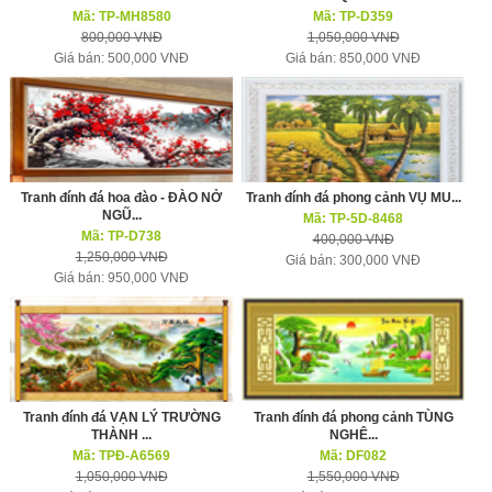
Mã: TP-MH8580
Mã: TP-D359
800,000 VNĐ
1,050,000 VNĐ
Giá bán: 500,000 VNĐ
Giá bán: 850,000 VNĐ
Tranh đính đá hoa đào - ĐÀO NỞ
Tranh đính đá phong cảnh VỤ MU...
NGŨ...
Mã: TP-5D-8468
Mã: TP-D738
400,000 VNĐ
1,250,000 VNĐ
Giá bán: 300,000 VNĐ
Giá bán: 950,000 VNĐ
Tranh đính đá VẠN LÝ TRƯỜNG
Tranh đính đá phong cảnh TÙNG
THÀNH ...
NGHÊ...
Mã: TPĐ-A6569
Mã: DF082
1,050,000 VNĐ
1,550,000 VNĐ