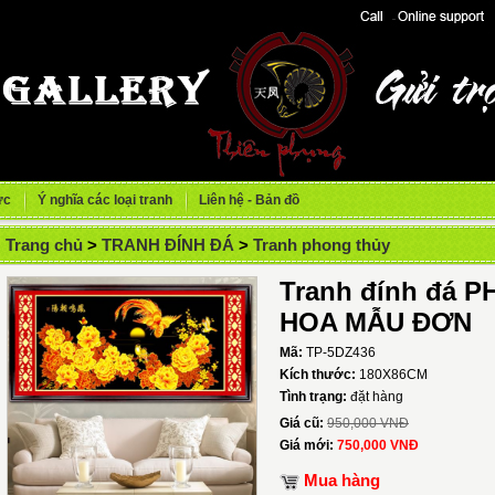
ức
Ý nghĩa các loại tranh
Liên hệ - Bản đồ
Trang chủ
>
TRANH ĐÍNH ĐÁ
>
Tranh phong thủy
Tranh đính đá
HOA MẪU ĐƠN
Mã:
TP-5DZ436
Kích thước:
180X86CM
Tình trạng:
đặt hàng
Giá cũ:
950,000 VNĐ
Giá mới:
750,000 VNĐ
Mua hàng