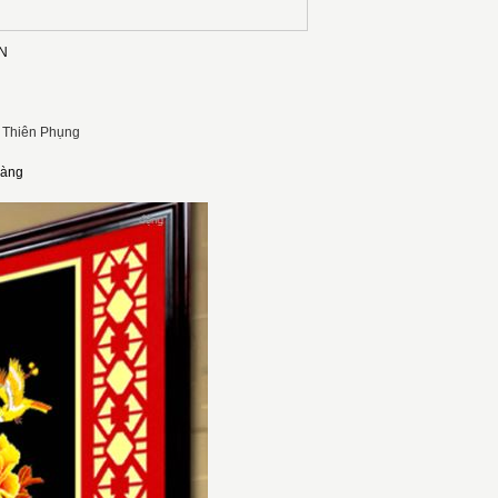
U ĐƠN
i
Thiên Phụng
oàng