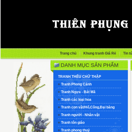
Trang chủ
Khung tranh Giá Rẻ
Tin t
DANH MỤC SẢN PHẨM
TRANH THÊU CHỮ THẬP
Tranh Phong Cảnh
Tranh Ngựa - Bát Mã
Tranh các loại hoa
Tranh con vật/Hổ,Công,Đại bàng
Tranh người - Nhân vật
Tranh tôn giáo
Tranh phong thuỷ