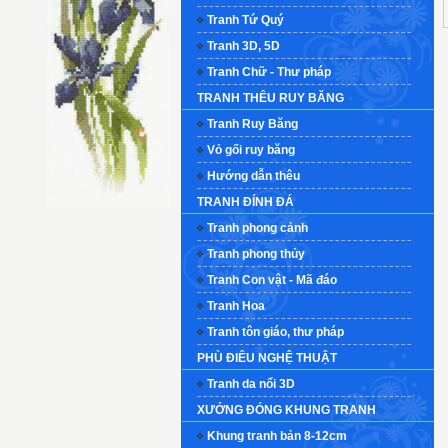
Tranh Tứ Quý
Tranh 3D, 5D
Tranh Chữ - Thư pháp
TRANH THÊU RUY BĂNG
Tranh Ruy Băng
Vỏ gối ruy băng
Hướng dẫn thêu
TRANH ĐÍNH ĐÁ
Tranh phong cảnh
Tranh phong thủy
Tranh Con vật - Mã đáo
Tranh Hoa
Tranh tôn giáo, thư pháp
PHÙ ĐIÊU NGHỆ THUẬT
Tranh da nổi 3D
XƯỞNG ĐÓNG KHUNG TRANH
Khung tranh bản 8-12cm