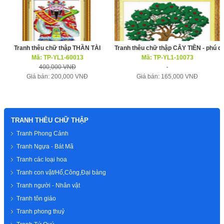
Tranh thêu chữ thập THẦN TÀI
Tranh thêu chữ thập CÂY TIỀN - phú q
Mã: TP-YL1-60013
Mã: TP-YL1-10073
400,000 VNĐ
Giá bán: 200,000 VNĐ
Giá bán: 165,000 VNĐ
TRANH THÊU CHỮ THẬP
Tranh Phong Cảnh
Tranh Ngựa - Bát Mã
Tranh các loại hoa
Tranh con vật/Hổ,Công,Đại bàng
Tranh người - Nhân vật
Tranh tôn giáo
Tranh phong thuỷ