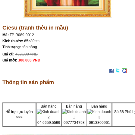
Giesu (tranh thêu in mầu)
Mã:
TP-R089-9012
Kích thước:
65×80cm
Tình trạng:
còn hàng
Giá cũ:
432,000 VNĐ
Giá mới:
300,000 VNĐ
Thông tin sản phẩm
Bán hàng
Bán hàng
Bán hàng
Hỗ trợ trực tuyến
Số 38 Phố L
>>>
04.6659.5599
0977734798
0913800961