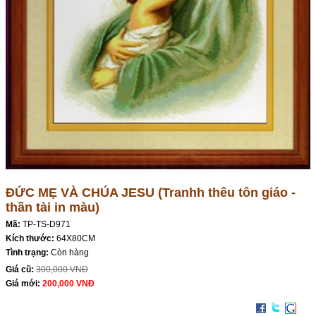
ĐỨC MẸ VÀ CHÚA JESU (Tranhh thêu tôn giáo -
thần tài in màu)
Mã:
TP-TS-D971
Kích thước:
64X80CM
Tình trạng:
Còn hàng
Giá cũ:
300,000 VNĐ
Giá mới:
200,000 VNĐ