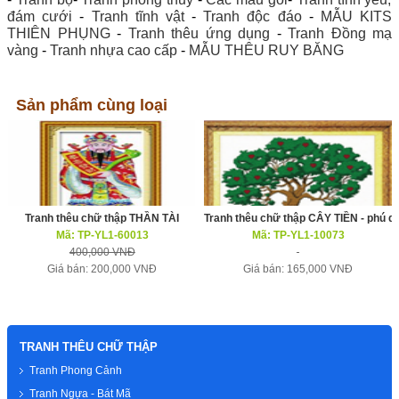
đám cưới
-
Tranh tĩnh vật
-
Tranh độc đáo
-
MẪU KITS
THIÊN PHỤNG
-
Tranh thêu ứng dụng
-
Tranh Đồng mạ
vàng
-
Tranh nhựa cao cấp
-
MẪU THÊU RUY BĂNG
Sản phẩm cùng loại
Tranh thêu chữ thập THẦN TÀI
Tranh thêu chữ thập CÂY TIỀN - phú q
Mã: TP-YL1-60013
Mã: TP-YL1-10073
400,000 VNĐ
Giá bán: 200,000 VNĐ
Giá bán: 165,000 VNĐ
TRANH THÊU CHỮ THẬP
Tranh Phong Cảnh
Tranh Ngựa - Bát Mã