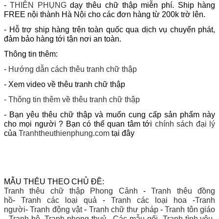
-
THIÊN PHỤNG
dạy thêu chữ thập
miễn phí. Ship hàng
FREE nội thành Hà Nội cho các đơn hàng từ 200k trờ lên.
- Hỗ trợ ship hàng trên toàn quốc qua dịch vụ chuyển phát,
đảm bảo hàng tới tận nơi an toàn.
Thông tin thêm:
-
Hướng dẫn cách thêu tranh chữ thập
- Xem video về thêu tranh chữ thập
- Thông tin thêm về
thêu tranh chữ thập
-
Bạn yêu thêu chữ thập và muốn cung cấp sản phẩm này
cho mọi người ? Bạn có thể quan tâm tới
chính sách đại lý
của
Tranhtheuthienphung.com
tại đây
MẪU THÊU THEO CHỦ ĐỀ:
Tranh thêu chữ thập Phong Cảnh
-
Tranh thêu đồng
hồ
-
Tranh các loại quả
-
Tranh các loại hoa
-
Tranh
người
-
Tranh động vật
-
Tranh chữ thư pháp
-
Tranh tôn giáo
-
Tranh bộ
-
Tranh phong thuỷ
-
Các mẫu gối
-
Tranh tình yêu,