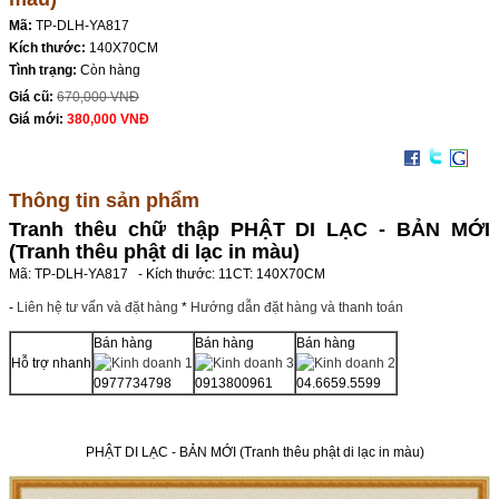
Mã:
TP-DLH-YA817
Kích thước:
140X70CM
Tình trạng:
Còn hàng
Giá cũ:
670,000 VNĐ
Giá mới:
380,000 VNĐ
Thông tin sản phẩm
Tranh thêu chữ thập PHẬT DI LẠC - BẢN MỚI
(Tranh thêu phật di lạc in màu)
Mã: TP-DLH-YA817 - Kích thước: 11CT: 140X70CM
-
Liên hệ tư vấn và đặt hàng
*
Hướng dẫn đặt hàng và thanh toán
Bán hàng
Bán hàng
Bán hàng
Hỗ trợ nhanh
0977734798
0913800961
04.6659.5599
PHẬT DI LẠC - BẢN MỚI (Tranh thêu phật di lạc in màu)