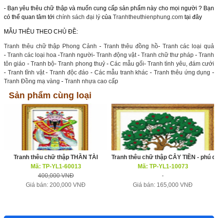
- Bạn yêu thêu chữ thập và muốn cung cấp sản phẩm này cho mọi người ? Bạn
có thể quan tâm tới
chính sách đại lý
của
Tranhtheuthienphung.com
tại đây
MẪU THÊU THEO CHỦ ĐỀ:
Tranh thêu chữ thập Phong Cảnh
-
Tranh thêu đồng hồ
-
Tranh các loại quả
-
Tranh các loại hoa
-
Tranh người
-
Tranh động vật
-
Tranh chữ thư pháp
-
Tranh
tôn giáo
-
Tranh bộ
-
Tranh phong thuỷ
-
Các mẫu gối
-
Tranh tình yêu, đám cưới
-
Tranh tĩnh vật
-
Tranh độc đáo
-
Các mẫu tranh khác
-
Tranh thêu ứng dụng
-
Tranh Đồng mạ vàng
-
Tranh nhựa cao cấp
Sản phẩm cùng loại
Tranh thêu chữ thập THẦN TÀI
Tranh thêu chữ thập CÂY TIỀN - phú q
Mã: TP-YL1-60013
Mã: TP-YL1-10073
400,000 VNĐ
Giá bán: 200,000 VNĐ
Giá bán: 165,000 VNĐ