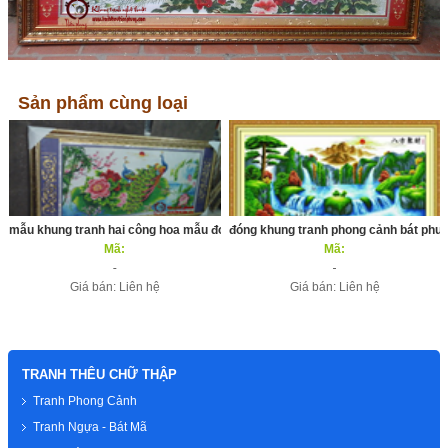
Sản phẩm cùng loại
mẫu khung tranh hai công hoa mẫu đơn
đóng khung tranh phong cảnh bát phươ
Mã:
Mã:
Giá bán: Liên hệ
Giá bán: Liên hệ
TRANH THÊU CHỮ THẬP
Tranh Phong Cảnh
Tranh Ngựa - Bát Mã